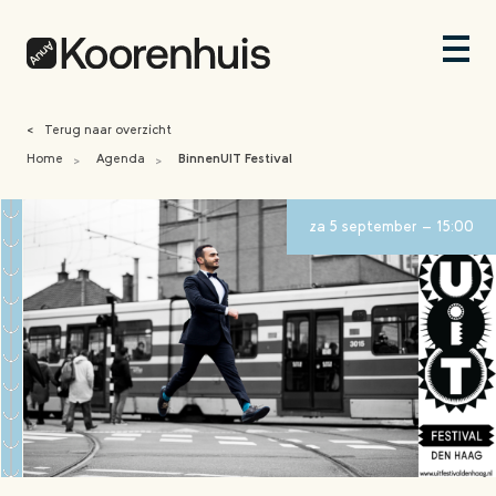
<
Terug naar overzicht
Home
Agenda
BinnenUIT Festival
>
>
za 5 september - 15:00