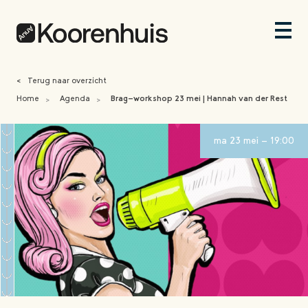
<
Terug naar overzicht
Home
Agenda
Brag-workshop 23 mei | Hannah van der Rest
>
>
ma 23 mei - 19:00