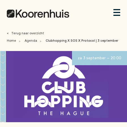
<
Terug naar overzicht
Home
Agenda
Clubhopping X SOS X Protocol | 3 september
>
>
za 3 september - 20:00