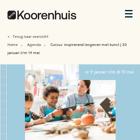
<
Terug naar overzicht
Home
Agenda
Cursus: inspirerend lesgeven met kunst | 20
>
>
januari t/m 19 mei
vr 9 januari t/m di 19 mei