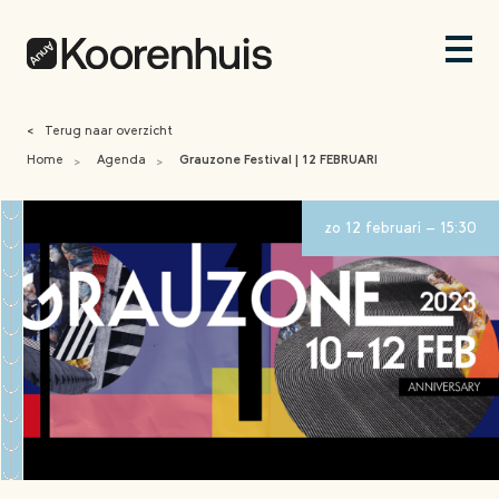
<
Terug naar overzicht
Home
Agenda
Grauzone Festival | 12 FEBRUARI
>
>
zo 12 februari - 15:30