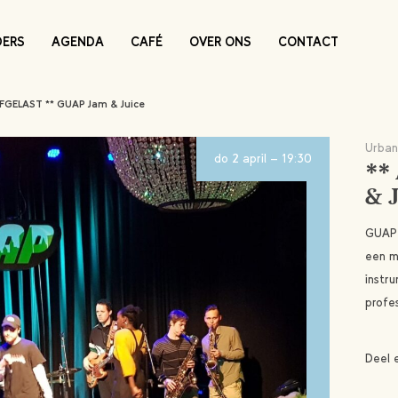
DERS
AGENDA
CAFÉ
OVER ONS
CONTACT
AFGELAST ** GUAP Jam & Juice
Urban
do 2 april - 19:30
**
& J
GUAP 
een m
instr
profe
Deel 