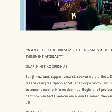
**N.A.V. HET BESLUIT RIJKSOVERHEID EN RIVM I.V.M. 
EVENEMENT AFGELAST**
GUAP IN HET KOORENHUIS
Ben jij muzikant, rapper, vocalist, spoken word artiest,
creatieveling die hiphop en/of urban dope vindt? Dan is
instrument mee, prik in en doe mee. Beginner of profess
bent ook van harte welkom om alleen te komen checken 
all!