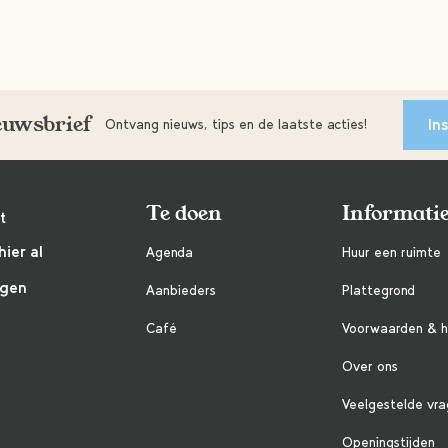
ieuwsbrief
In
Ontvang nieuws, tips en de laatste acties!
Te doen
Informati
t
hier al
Agenda
Huur een ruimte
ngen
Aanbieders
Plattegrond
Café
Voorwaarden & h
Over ons
Veelgestelde vr
Openingstijden