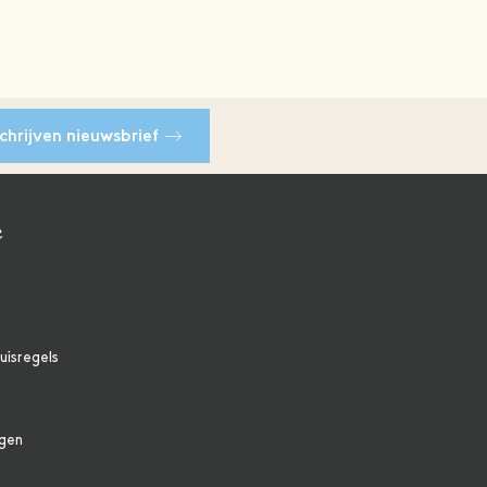
schrijven nieuwsbrief
e
uisregels
agen