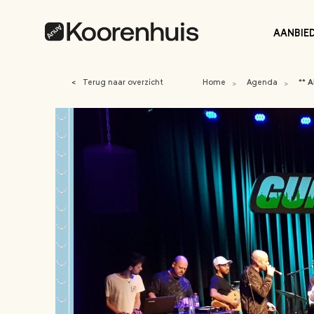
AANBIE
<
Terug naar overzicht
Home
Agenda
** 
>
>