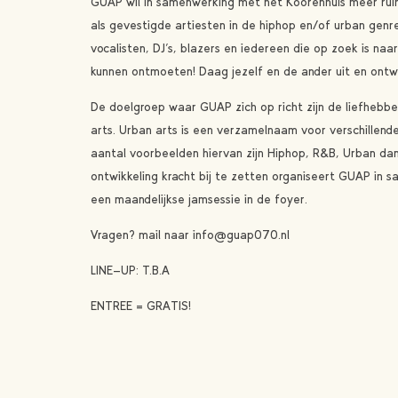
GUAP wil in samenwerking met het Koorenhuis meer ru
als gevestigde artiesten in de hiphop en/of urban gen
vocalisten, DJ’s, blazers en iedereen die op zoek is naa
kunnen ontmoeten! Daag jezelf en de ander uit en ontwik
De doelgroep waar GUAP zich op richt zijn de liefhebb
arts. Urban arts is een verzamelnaam voor verschillend
aantal voorbeelden hiervan zijn Hiphop, R&B, Urban da
ontwikkeling kracht bij te zetten organiseert GUAP in
een maandelijkse jamsessie in de foyer.
Vragen? mail naar info@guap070.nl
LINE-UP: T.B.A
ENTREE = GRATIS!