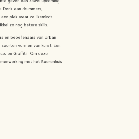
imte geven aan zowel upcoming
re. Denk aan drummers,
r een plek waar ze likeminds
kel zo nog betere skills.
ers en beoefenaars van Urban
e soorten vormen van kunst. Een
nce, en Graffiti. Om deze
 samenwerking met het Koorenhuis