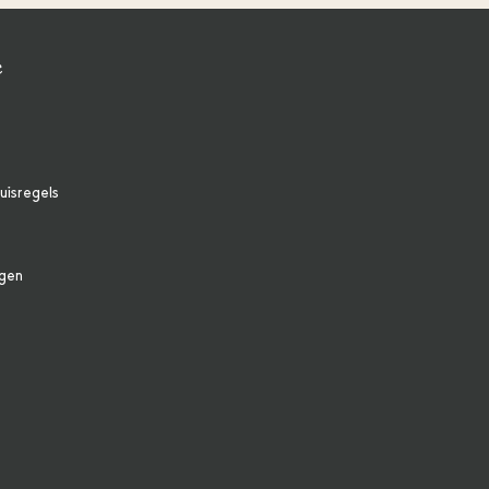
e
uisregels
agen