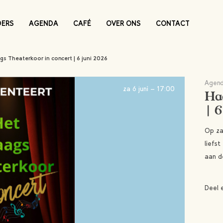
DERS
AGENDA
CAFÉ
OVER ONS
CONTACT
gs Theaterkoor in concert | 6 juni 2026
Agen
za 6 juni - 17:00
Ha
| 6
Op za
liefs
aan d
Deel 