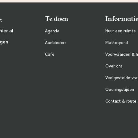
Te doen
Informati
t
hier al
Agenda
Huur een ruimte
ngen
Aanbieders
Plattegrond
Café
Voorwaarden & h
Over ons
Veelgestelde vr
Openingstijden
Contact & route