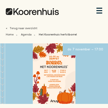
<
Terug naar overzicht
Home
Agenda
Het Koorenhuis herfstborrel
>
>
do 7 november - 17:00