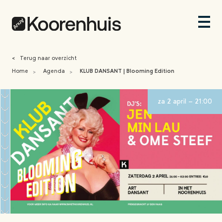
<
Terug naar overzicht
Home
Agenda
KLUB DANSANT | Blooming Edition
>
>
za 2 april - 21:00