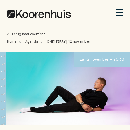
<
Terug naar overzicht
Home
Agenda
ONLY FERRY | 12 november
>
>
za 12 november - 20:30