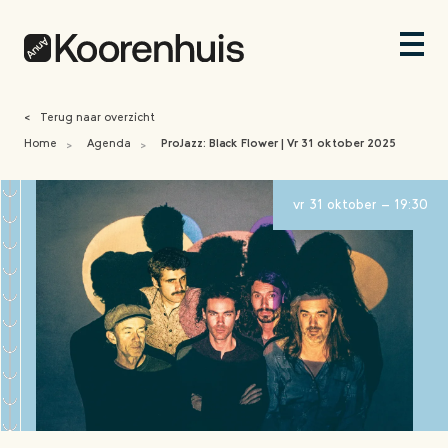
<
Terug naar overzicht
Home
Agenda
ProJazz: Black Flower | Vr 31 oktober 2025
>
>
vr 31 oktober - 19:30