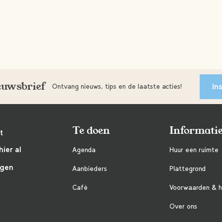
ieuwsbrief
In
Ontvang nieuws, tips en de laatste acties!
Te doen
Informati
t
hier al
Agenda
Huur een ruimte
ngen
Aanbieders
Plattegrond
Café
Voorwaarden & h
Over ons