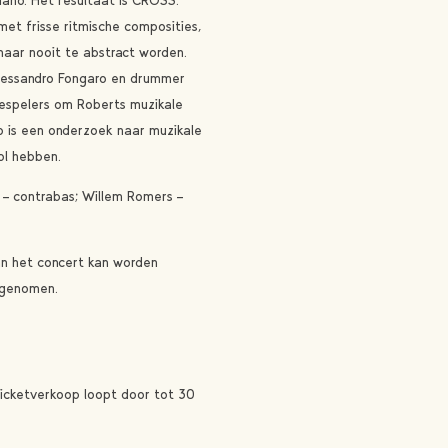
iano. Het resultaat is CROSS.
met frisse ritmische composities,
ar nooit te abstract worden.
Alessandro Fongaro en drummer
espelers om Roberts muzikale
o is een onderzoek naar muzikale
ol hebben.
 – contrabas; Willem Romers –
van het concert kan worden
 genomen.
ticketverkoop loopt door tot 30