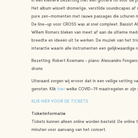
in een kleinere bezetting met een grotere rol voor de p
Het album wisselt dromerige, verstilde soundscapes af 
pure zen-momenten met rauwe passages die schuren ma
De line-up voor CROSS was al snel compleet. Bassist 
Willem Romers bleken van meet af aan de ultieme med
breedte en ideeën uit te werken. De muziek van het tri
interactie waarin alle instrumenten een gelijkwaardige r
Bezetting: Robert Koemans – piano; Alessandro Fongaro
drums
Uiteraard zorgen wij ervoor dat in een veilige setting 
genoten. Klik
hier
welke COVID-19 maatregelen er zijn
KLIK HIER VOOR DE TICKETS
Ticketinformatie
Tickets kunnen alleen online worden besteld. De online 
minuten voor aanvang van het concert.