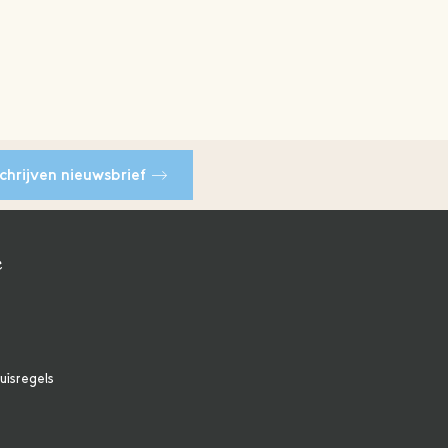
schrijven nieuwsbrief
e
uisregels