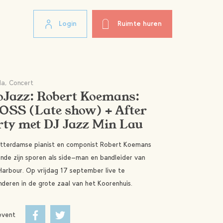
Login
Ruimte huren
a, Concert
oJazz: Robert Koemans:
OSS (Late show) + After
rty met DJ Jazz Min Lau
tterdamse pianist en componist Robert Koemans
ende zijn sporen als side-man en bandleider van
Harbour. Op vrijdag 17 september live te
deren in de grote zaal van het Koorenhuis.
event