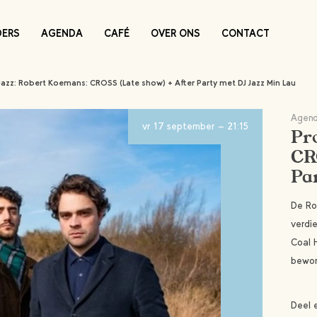
DERS
AGENDA
CAFÉ
OVER ONS
CONTACT
Jazz: Robert Koemans: CROSS (Late show) + After Party met DJ Jazz Min Lau
Agend
vr 17 september - 21:15
Pr
CR
Pa
De Ro
verdi
Coal 
bewon
Deel 