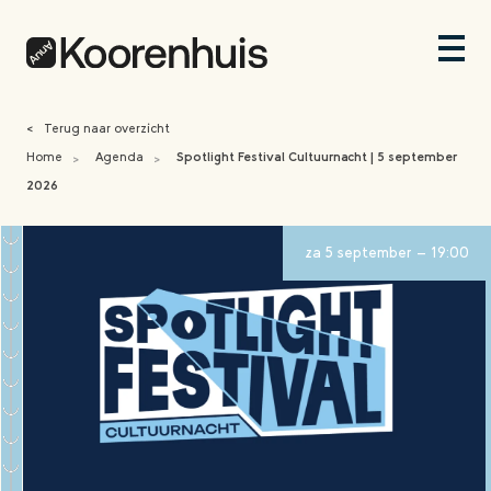
<
Terug naar overzicht
Home
Agenda
Spotlight Festival Cultuurnacht | 5 september
>
>
2026
za 5 september - 19:00