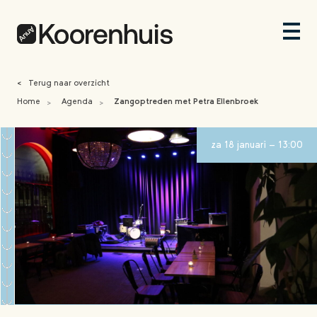
<
Terug naar overzicht
Home
Agenda
Zangoptreden met Petra Ellenbroek
>
>
za 18 januari - 13:00